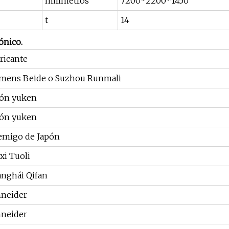
milímetros
7200*2200*1450
t
14
ónico.
ricante
emens Beide o Suzhou Runmali
pón yuken
pón yuken
emigo de Japón
i Tuoli
nghái Qifan
hneider
hneider