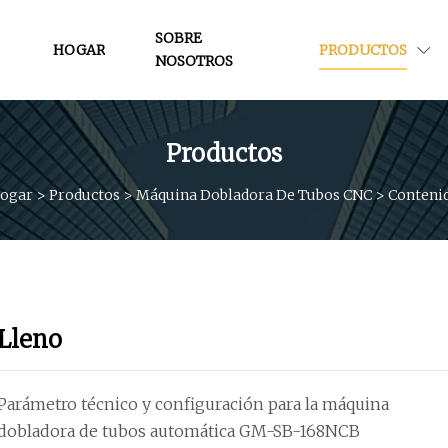
SOBRE
HOGAR
PRODUCTOS
NOSOTROS
Productos
ogar
>
Productos
>
Máquina Dobladora De Tubos CNC
>
Conteni
Lleno
Parámetro técnico y configuración para la máquina
dobladora de tubos automática GM-SB-168NCB