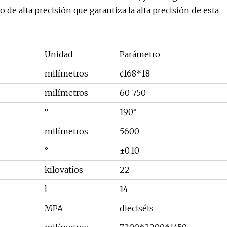
e alta precisión que garantiza la alta precisión de esta
Unidad
Parámetro
milímetros
¢168*18
milímetros
60-750
°
190°
milímetros
5600
°
±0,10
kilovatios
22
l
14
MPA
dieciséis