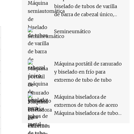
biselado de tubos de varilla
de barra de cabezal único,
máquina de biselado para
tubos de metal
Semineumático
Máquina portátil de ranurado
y biselado en frío para
extremo de tubo de tubo
Máquina biseladora de
extremos de tubos de acero
Máquina biseladora de tubos
para tubos metálicos de acero
(ISP/ISE