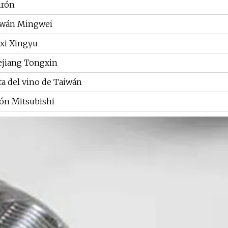
rón
iwán Mingwei
xi Xingyu
ejiang Tongxin
ta del vino de Taiwán
ón Mitsubishi