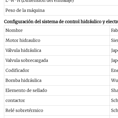
L*W*H (Dimensión del embalaje)
Peso de la máquina
Configuración del sistema de control hidráulico y electr
Nombre
Fab
Motor hidraulico
Si
Válvula hidráulica
Ja
Valvula sobrecargada
Ja
Codificador
En
Bomba hidráulica
Wux
Elemento de sellado
Sha
contactor
Sc
Relé sobretérmico
Sc