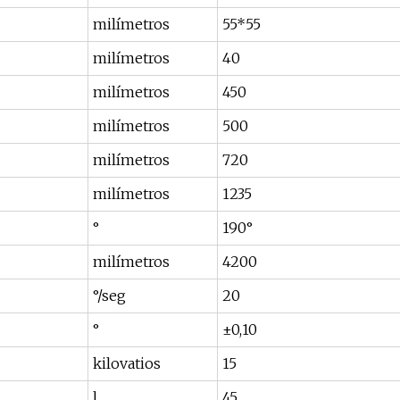
milímetros
55*55
milímetros
40
milímetros
450
milímetros
500
milímetros
720
milímetros
1235
°
190°
milímetros
4200
°/seg
20
°
±0,10
kilovatios
15
l
45