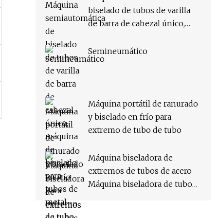
biselado de tubos de varilla
de barra de cabezal único,
máquina de biselado para
tubos de metal
Semineumático
Máquina portátil de ranurado
y biselado en frío para
extremo de tubo de tubo
Máquina biseladora de
extremos de tubos de acero
Máquina biseladora de tubos
para tubos metálicos de acero
(ISP/ISE