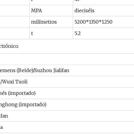
MPA
dieciséis
milímetros
5200*1350*1250
t
5.2
ctrónico.
emens (Beide)/Suzhou Jialifan
/Wuxi Tuoli
nés (importado)
nghong (importado)
ifan
ia