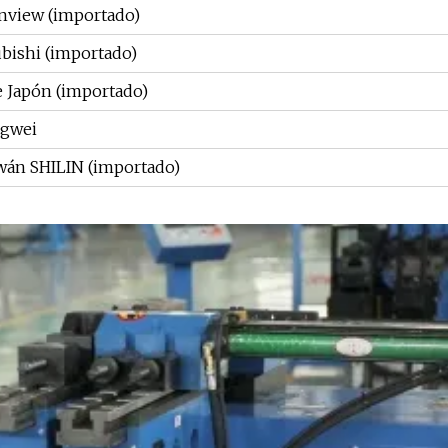
nview (importado)
bishi (importado)
 Japón (importado)
ngwei
wán SHILIN (importado)