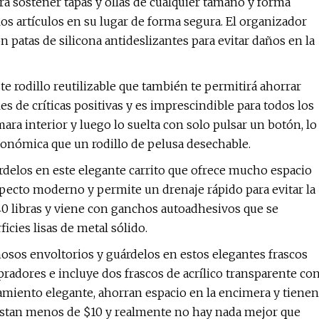
ara sostener tapas y ollas de cualquier tamaño y forma
s artículos en su lugar de forma segura. El organizador
n patas de silicona antideslizantes para evitar daños en la
te rodillo reutilizable que también te permitirá ahorrar
s de críticas positivas y es imprescindible para todos los
ara interior y luego lo suelta con solo pulsar un botón, lo
onómica que un rodillo de pelusa desechable.
árdelos en este elegante carrito que ofrece mucho espacio
aspecto moderno y permite un drenaje rápido para evitar la
0 libras y viene con ganchos autoadhesivos que se
icies lisas de metal sólido.
osos envoltorios y guárdelos en estos elegantes frascos
mpradores e incluye dos frascos de acrílico transparente co
amiento elegante, ahorran espacio en la encimera y tienen
cuestan menos de $10 y realmente no hay nada mejor que