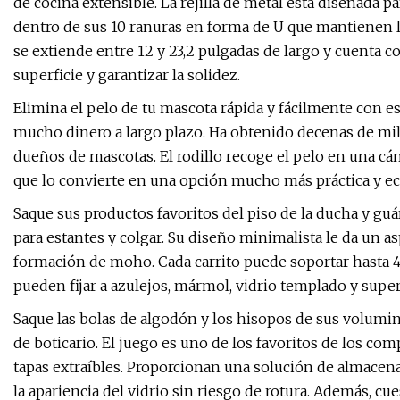
de cocina extensible. La rejilla de metal está diseñada p
dentro de sus 10 ranuras en forma de U que mantienen lo
se extiende entre 12 y 23,2 pulgadas de largo y cuenta co
superficie y garantizar la solidez.
Elimina el pelo de tu mascota rápida y fácilmente con es
mucho dinero a largo plazo. Ha obtenido decenas de mile
dueños de mascotas. El rodillo recoge el pelo en una cám
que lo convierte en una opción mucho más práctica y ec
Saque sus productos favoritos del piso de la ducha y gu
para estantes y colgar. Su diseño minimalista le da un 
formación de moho. Cada carrito puede soportar hasta 4
pueden fijar a azulejos, mármol, vidrio templado y superf
Saque las bolas de algodón y los hisopos de sus volumin
de boticario. El juego es uno de los favoritos de los co
tapas extraíbles. Proporcionan una solución de almacen
la apariencia del vidrio sin riesgo de rotura. Además, 