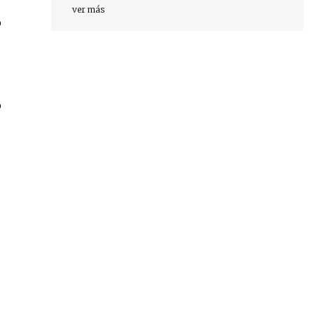
ver más
o
o