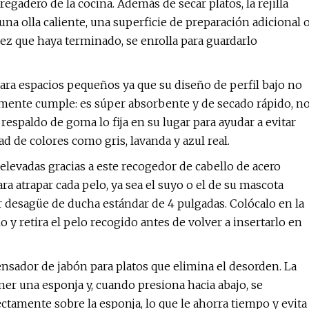
egadero de la cocina. Además de secar platos, la rejilla
a olla caliente, una superficie de preparación adicional 
vez que haya terminado, se enrolla para guardarlo
ara espacios pequeños ya que su diseño de perfil bajo no
almente cumple: es súper absorbente y de secado rápido, n
respaldo de goma lo fija en su lugar para ayudar a evitar
d de colores como gris, lavanda y azul real.
elevadas gracias a este recogedor de cabello de acero
a atrapar cada pelo, ya sea el suyo o el de su mascota
ier desagüe de ducha estándar de 4 pulgadas. Colócalo en la
o y retira el pelo recogido antes de volver a insertarlo en
ensador de jabón para platos que elimina el desorden. La
ner una esponja y, cuando presiona hacia abajo, se
ctamente sobre la esponja, lo que le ahorra tiempo y evita