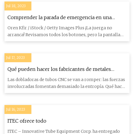
Jul 18, 2023
Comprender la parada de emergencia en una
dobladora de tubos de un taller de fabricación
Oren Kfir / iStock / Getty Images Plus ¡La juerga no
arranca! Revisamos todos los botones, pero la pantalla
aún muestr
Jul 17, 2023
Qué pueden hacer los fabricantes de metales
cuando se rompe una dobladora de tubos
Las dobladoras de tubos CNC se van a romper: las fuerzas
involucradas fomentan demasiado la entropía. Qué hacer
al res
Jul 16, 2023
ITEC ofrece todo
ITEC – Innovative Tube Equipment Corp. ha entregado