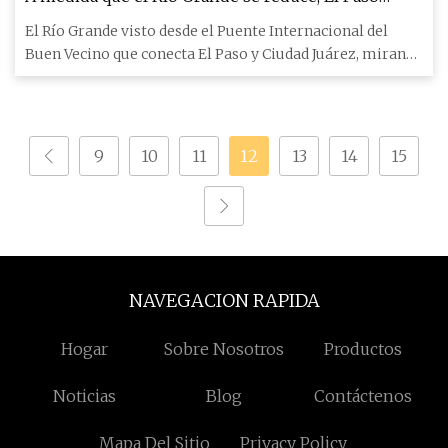
planea un futuro hídrico incierto
El Río Grande visto desde el Puente Internacional del
Buen Vecino que conecta El Paso y Ciudad Juárez, mirando
hacia Mé
9
10
11
12
13
14
15
NAVEGACION RAPIDA
Hogar
Sobre Nosotros
Productos
Noticias
Blog
Contáctenos
Mapa Del Sitio
Privacy Policy