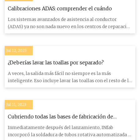
Calibraciones ADAS: comprender el cuándo
Los sistemas avanzados de asistencia al conductor
(ADAS) ya no son nada nuevo en los centros de reparación
de colisione
Jul 12, 2023
¿Deberías lavar las toallas por separado?
A veces, la salida más fácil no siempre es la más
inteligente. Eso incluye lavar las toallas con el resto de la
ropa.
Jul 11, 2023
Cubriendo todas las bases de fabricación de
tuberías con tecnología de soldadura automatizada
Inmediatamente después del lanzamiento, INfab
incorporó la soldadura de tubos rotativa automatizada a