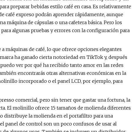
para preparar bebidas estilo café en casa. Es relativamente
as de café expreso podrán aprender rápidamente, aunque
a máquina de cápsulas o una cafetera básica. Pero los
e para algunas pruebas y errores con la configuración para
a máquinas de café, lo que ofrece opciones elegantes
 marca ha ganado cierta notoriedad en TikTok y, después
 puedo ver por qué ha recibido tanto amor en las redes
 También encontrarás otras alternativas económicas en la
linillo incorporado o el panel LCD, por ejemplo, para
resso comercial, pero sin tener que gastar una fortuna, la
ta. El molinillo ofrece 15 tamaños de molienda diferentes
o distribuye la molienda en el portafiltro para una
y el panel de control son un poco confusos de usar al
és de algunos usos. También se incluyen un distribuidor