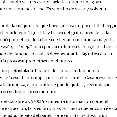
erá cuando sea necesario vaciarla; retiene una gran
te una semana de uso. Es sencillo de sacar y volver a
or de la máquina, lo que hace que sea un poco difícil llegar
llenarlo con "agua fría y fresca del grifo antes de cada
ndió por debajo de la línea de llenado mínimo la mayoría
sca" y la "vieja", pero podría influir en la longevidad de la
do del tanque, lo cual es decepcionante. Significa que la
ría provocar problemas en el futuro.
ra preinstalada. Puede seleccionar un tamaño de
Asegúrese de no mojar nunca el molinillo; Casabrews hace
 la limpieza, el molinillo se puede quitar y reemplazar
tá en su lugar correctamente.
o del Casabrews 5700Pro muestra información como el
de extracción, la presión y más. Es cierto que encontré est
tiquetados debajo del panel, como un dial de dosis y un