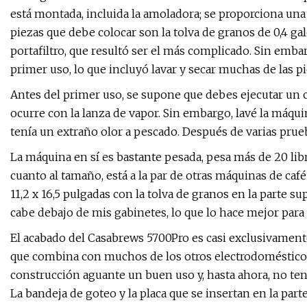
está montada, incluida la amoladora; se proporciona una 
piezas que debe colocar son la tolva de granos de 0,4 gal
portafiltro, que resultó ser el más complicado. Sin emb
primer uso, lo que incluyó lavar y secar muchas de las p
Antes del primer uso, se supone que debes ejecutar un 
ocurre con la lanza de vapor. Sin embargo, lavé la máq
tenía un extraño olor a pescado. Después de varias prueb
La máquina en sí es bastante pesada, pesa más de 20 lib
cuanto al tamaño, está a la par de otras máquinas de caf
11,2 x 16,5 pulgadas con la tolva de granos en la parte
cabe debajo de mis gabinetes, lo que lo hace mejor para
El acabado del Casabrews 5700Pro es casi exclusivamente
que combina con muchos de los otros electrodomésticos
construcción aguante un buen uso y, hasta ahora, no ten
La bandeja de goteo y la placa que se insertan en la pa