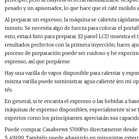
pesado y un apisonador, lo que hace que el café molido es
Al preparar un espresso, la máquina se calienta rápida
minuto. Se necesita algo de fuerza para colocar el porta
esto, estará listo para preparar. El panel LCD muestra el
resultados perfectos con la primera inyección, hacer aju
proceso de preparación puede ser ruidoso y he experim
espresso, así que prepárese.
Hay una varilla de vapor disponible para calentar y es
misma varilla puede suministrar agua caliente (en mi o
tés.
En general, si te encanta el espresso o las bebidas a ba
máquinas de espresso disponibles, especialmente si se ti
expertos como los principiantes apreciarán sus capacid
Puede comprar Casabrews 5700Pro directamente desde el 
$ 459,99. También puede adquirirlo en minoristas exte