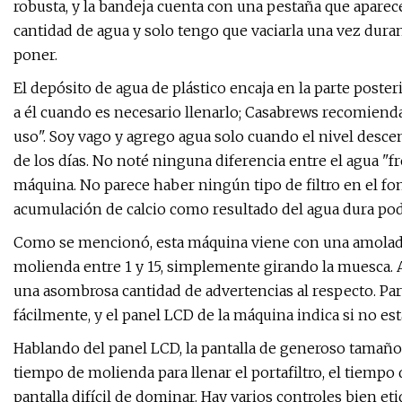
robusta, y la bandeja cuenta con una pestaña que aparec
cantidad de agua y solo tengo que vaciarla una vez duran
poner.
El depósito de agua de plástico encaja en la parte posteri
a él cuando es necesario llenarlo; Casabrews recomienda 
uso". Soy vago y agrego agua solo cuando el nivel desce
de los días. No noté ninguna diferencia entre el agua "fre
máquina. No parece haber ningún tipo de filtro en el fon
acumulación de calcio como resultado del agua dura pod
Como se mencionó, esta máquina viene con una amolado
molienda entre 1 y 15, simplemente girando la muesca. 
una asombrosa cantidad de advertencias al respecto. Para
fácilmente, y el panel LCD de la máquina indica si no es
Hablando del panel LCD, la pantalla de generoso tamañ
tiempo de molienda para llenar el portafiltro, el tiempo 
pantalla difícil de dominar. Hay varios controles bien e