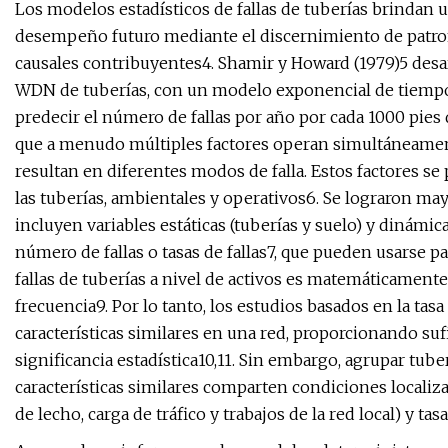
Los modelos estadísticos de fallas de tuberías brindan u
desempeño futuro mediante el discernimiento de patrones
causales contribuyentes4. Shamir y Howard (1979)5 des
WDN de tuberías, con un modelo exponencial de tiempo de
predecir el número de fallas por año por cada 1000 pies 
que a menudo múltiples factores operan simultáneamen
resultan en diferentes modos de falla. Estos factores se
las tuberías, ambientales y operativos6. Se lograron ma
incluyen variables estáticas (tuberías y suelo) y dinámic
número de fallas o tasas de fallas7, que pueden usarse par
fallas de tuberías a nivel de activos es matemáticament
frecuencia9. Por lo tanto, los estudios basados ​​en la tas
características similares en una red, proporcionando suf
significancia estadística10,11. Sin embargo, agrupar tube
características similares comparten condiciones localiz
de lecho, carga de tráfico y trabajos de la red local) y tasa