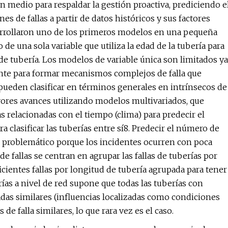
n medio para respaldar la gestión proactiva, prediciendo e
 de fallas a partir de datos históricos y sus factores
arrollaron uno de los primeros modelos en una pequeña
 una sola variable que utiliza la edad de la tubería para
de tubería. Los modelos de variable única son limitados ya
te para formar mecanismos complejos de falla que
 pueden clasificar en términos generales en intrínsecos de
yores avances utilizando modelos multivariados, que
as relacionadas con el tiempo (clima) para predecir el
a clasificar las tuberías entre sí8. Predecir el número de
e problemático porque los incidentes ocurren con poca
a de fallas se centran en agrupar las fallas de tuberías por
icientes fallas por longitud de tubería agrupada para tener
rías a nivel de red supone que todas las tuberías con
adas similares (influencias localizadas como condiciones
s de falla similares, lo que rara vez es el caso.