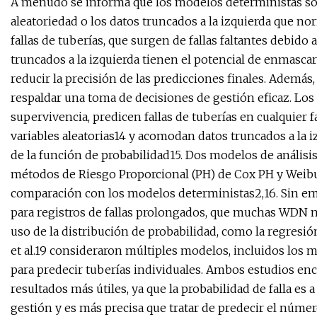
A menudo se informa que los modelos deterministas so
aleatoriedad o los datos truncados a la izquierda que 
fallas de tuberías, que surgen de fallas faltantes debido a
truncados a la izquierda tienen el potencial de enmascar
reducir la precisión de las predicciones finales. Además, 
respaldar una toma de decisiones de gestión eficaz. Los
supervivencia, predicen fallas de tuberías en cualquier f
variables aleatorias14 y acomodan datos truncados a la 
de la función de probabilidad15. Dos modelos de análisi
métodos de Riesgo Proporcional (PH) de Cox PH y Weibu
comparación con los modelos deterministas2,16. Sin emba
para registros de fallas prolongados, que muchas WDN 
uso de la distribución de probabilidad, como la regres
et al.19 consideraron múltiples modelos, incluidos los m
para predecir tuberías individuales. Ambos estudios enc
resultados más útiles, ya que la probabilidad de falla es
gestión y es más precisa que tratar de predecir el número