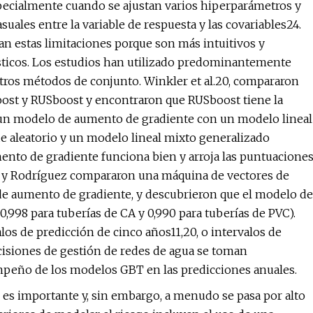
pecialmente cuando se ajustan varios hiperparámetros y
suales entre la variable de respuesta y las covariables24.
n estas limitaciones porque son más intuitivos y
sticos. Los estudios han utilizado predominantemente
tros métodos de conjunto. Winkler et al.20, compararon
oost y RUSboost y encontraron que RUSboost tiene la
n un modelo de aumento de gradiente con un modelo lineal
e aleatorio y un modelo lineal mixto generalizado
nto de gradiente funciona bien y arroja las puntuacione
ez y Rodríguez compararon una máquina de vectores de
 de aumento de gradiente, y descubrieron que el modelo de
998 para tuberías de CA y 0,990 para tuberías de PVC).
os de predicción de cinco años11,20, o intervalos de
cisiones de gestión de redes de agua se toman
mpeño de los modelos GBT en las predicciones anuales.
 es importante y, sin embargo, a menudo se pasa por alto