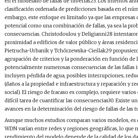
en el modelado de fallas de tuberías25. Los intentos ant
clasificación ordenada de predicciones basada en el núme
embargo, este enfoque es limitado ya que las empresas d
potencial como una combinación de fallas, ya sea la proba
consecuencias. Christodoulou y Deligianni28 intentaron 
proximidad a edificios de valor público y áreas residenci
Pietrucha-Urbanik y Tchórzewska-Cieślak29 propusieron
agrupación de criterios y la ponderación en función de l
potencialmente numerosas consecuencias de las fallas 
incluyen pérdida de agua, posibles interrupciones, reducc
(daños a la propiedad e infraestructura y reparación y r
social). El riesgo de fracaso es complejo, requiere vario
difícil tarea de cuantificar las consecuencias30. Existe u
avances en la determinación del riesgo de fallas de las t
Aunque muchos estudios comparan varios modelos, es dif
WDN varían entre redes y regiones geográficas, lo que 
rendimiento del modelo depende de la calidad de los dato