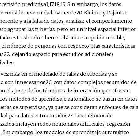
cisión predictiva3,17,18,19. Sin embargo, los datos
e considerarse cuidadosamente20. Kleiner y Rajani21
erente y a la falta de datos, analizar el comportamiento
ato agrupar las tuberías, pero en un nivel espacial inferior
ntado esto, siendo Chen et al.4 una excepción notable,
el número de personas con respecto a las características
22, dejando espacio para estudios adicionales).
iveles.
vez más en el modelado de fallas de tuberías y se
co son innecesarios20, con datos complejos resumidos de
on el ajuste de los términos de interacción que ofrecen
. Los métodos de aprendizaje automático se basan en datos
erías se supervisan, ya que se consideran enfoques de caj
eidad para datos estructurados23. Los métodos de
zados incluyen redes neuronales artificiales, regresión
e. Sin embargo, los modelos de aprendizaje automático