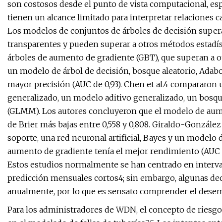
son costosos desde el punto de vista computacional, es
tienen un alcance limitado para interpretar relaciones ca
Los modelos de conjuntos de árboles de decisión supera
transparentes y pueden superar a otros métodos estadí
árboles de aumento de gradiente (GBT), que superan a o
un modelo de árbol de decisión, bosque aleatorio, Adab
mayor precisión (AUC de 0,93). Chen et al.4 compararo
generalizado, un modelo aditivo generalizado, un bosqu
(GLMM). Los autores concluyeron que el modelo de aume
de Brier más bajas entre 0,558 y 0,808. Giraldo-Gonzál
soporte, una red neuronal artificial, Bayes y un modelo
aumento de gradiente tenía el mejor rendimiento (AUC 0,
Estos estudios normalmente se han centrado en interval
predicción mensuales cortos4; sin embargo, algunas de
anualmente, por lo que es sensato comprender el dese
Para los administradores de WDN, el concepto de riesgo