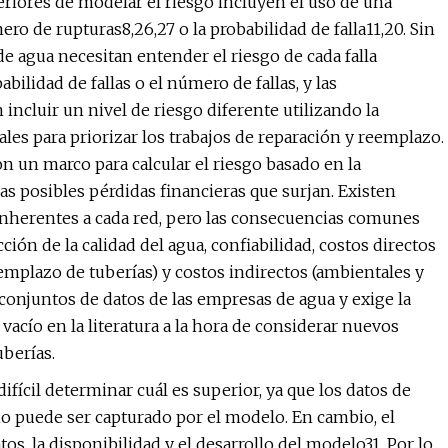
eriores de modelar el riesgo incluyen el uso de una
ro de rupturas8,26,27 o la probabilidad de falla11,20. Sin
e agua necesitan entender el riesgo de cada falla
bilidad de fallas o el número de fallas, y las
incluir un nivel de riesgo diferente utilizando la
ales para priorizar los trabajos de reparación y reemplazo.
 un marco para calcular el riesgo basado en la
as posibles pérdidas financieras que surjan. Existen
inherentes a cada red, pero las consecuencias comunes
ión de la calidad del agua, confiabilidad, costos directos
eemplazo de tuberías) y costos indirectos (ambientales y
s conjuntos de datos de las empresas de agua y exige la
n vacío en la literatura a la hora de considerar nuevos
uberías.
ícil determinar cuál es superior, ya que los datos de
no puede ser capturado por el modelo. En cambio, el
s, la disponibilidad y el desarrollo del modelo31. Por lo