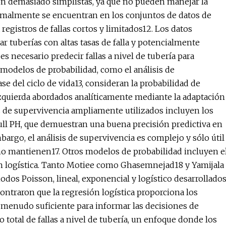
n demasiado simplistas, ya que no pueden manejar la
normalmente se encuentran en los conjuntos de datos de
 registros de fallas cortos y limitados12. Los datos
ar tuberías con altas tasas de falla y potencialmente
es necesario predecir fallas a nivel de tubería para
 modelos de probabilidad, como el análisis de
ase del ciclo de vida13, consideran la probabilidad de
izquierda abordados analíticamente mediante la adaptación
s de supervivencia ampliamente utilizados incluyen los
ll PH, que demuestran una buena precisión predictiva en
rgo, el análisis de supervivencia es complejo y sólo útil
no mantienen17. Otros modelos de probabilidad incluyen e
ión logística. Tanto Motiee como Ghasemnejad18 y Yamijala
odos Poisson, lineal, exponencial y logístico desarrollado
ontraron que la regresión logística proporciona los
 a menudo suficiente para informar las decisiones de
 total de fallas a nivel de tubería, un enfoque donde los